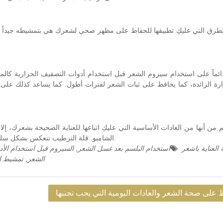
طرق التي عليكِ تطبيقها للحفاظ على مظهر صحي لشعرك هي بتمشيطه جيداً ق
ماً على استخدام سيروم الشعر قبل استخدام أدوات التصفيف الحرارية كالم
رارة الزائدة، كما يحافظ على ثبات الشعر لفترات أطول. كما يساعد كذلك على
 من أنها من العادات الأساسية التي عليكِ اتباعها للعناية الصحيحة بشعرك، إلا
الشامبو. قلة الترطيب تنعكس بشكل سلبي على بصيلات الشعر، فتتسبب في إضعافها وتؤدي للتساقط.
 العناية باشعر
استخدام البلسم بعد غسل الشعر
,
السيروم قبل استخدام الأد
الشعر
,
تمشيط ال
 على صحة الشعر والعادات اليومية التي يجب تجنبها