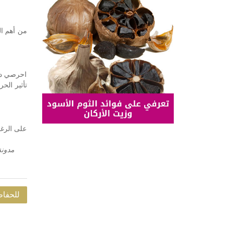
من أهم ال
احرصي دائ
تأثير الح
على الرغم
مدونة
للحفاظ