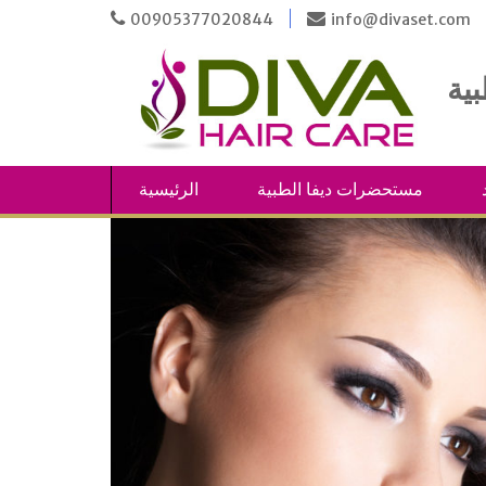
Skip
00905377020844
info@divaset.com
to
content
مستحضرات ديفا الطبية
الرئيسية