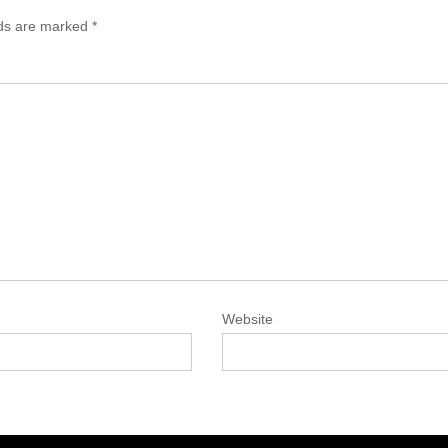
lds are marked
*
Website