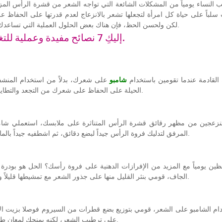
ب النساء يومياً من المشكلات الشائعة التي تواجه الشعر من قشرة الرأس المزع
سلباً على حياة كل امرأة لتجعلها تشعر بالانزعاج لعدم قدرتها على الحفاظ عل
لكن ولحسن الحظ، فإن هناك بعض الحلول العملية التي تساعدك على مواجهة تلك المشكلات بشكل بسيط للتغلب عليها نهائياً.
إليكِ 7 نصائح مفيدة وعملية للتغلب على مشكلات الشعر التي تواجهك يومياً.
القادمة عندما تقومين باستخدام
شامبو
على شعرك، بدلاً من استخدام المنش
الحيلة على الحفاظ على شعرك من التجعد والتطاير نتيجة لاستخدام المناشف الخشنة مع الألياف القطنية البارزة.
 تنزعجين من مظهر رقائق قشرة الرأس المتناثرة على ملابسك، استعملي
شام
المرفق لتدليك فروة الرأس جيداً لبضع دقائق، ثم اشطفيه جيداً بالماء . يعمل ذلك كعلاج فعّال للتخلص من آثار قشرة الرأس نهائياً.
ين يومياً مع المزيد من الإفرازات الدهنية على فروة رأسك؟ الحل هو بودرة ا
الجاف، قومي بنثر القليل منها على جذور الشعر مع تمشيطها قليلاً وسيساعد ذلك على امتصاص الدهون الزائدة على فروة الرأس.
ام الشامبو على الشعر، قومي بتوزيع بضع قطرات من السيروم فوصلا بزيت الأر
على ترطيب الشعر، لكنه يمنحك لمعان طبيعي جذاب. جربي تلك الطريقة لإنعاش الشعر الجاف والهش.