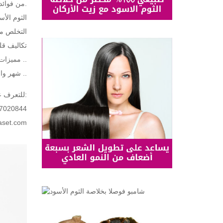
من فوائد الثوم الأسود للشعر أنه يساعد في تكثيف الشعر، وملء الفراغات في الرأس.
الثوم الأ
التخلص من
تكاليف قل
لا تنتهي ..
مميزات
شهر واحد والنتائج ظاهرة ..
للتعرف على التفاصيل التامة ومعرفة الأسعار والعروض يرجى التواصل وزيارة الموقع الرئيسي:
7020844
aset.com