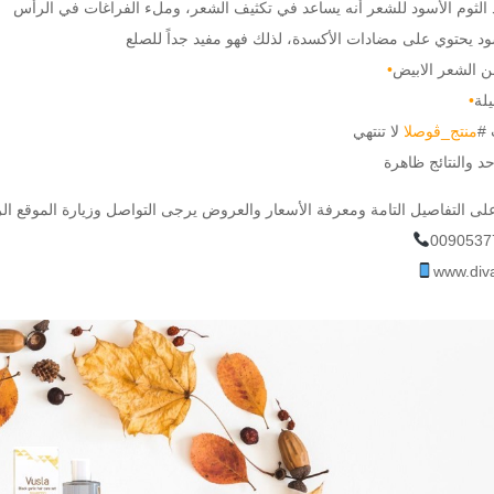
سود يحتوي على مضادات الأكسدة، لذلك فهو مفيد جداً للصلع
 الشعر الابيض
•
يلة
•
 #
منتج_ڤوصلا
0090537
www.div