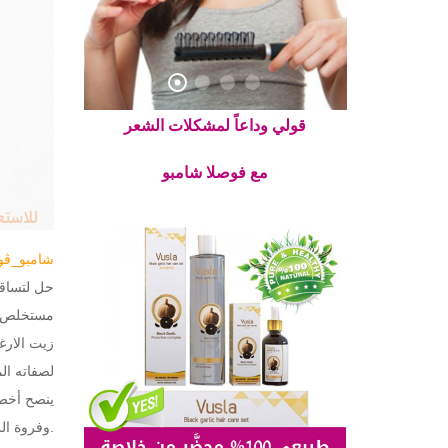
قولي وداعاً لمشكلات الشعر
مع فوصلا شامبو
#شامبو_ڤو
حل لتساق
مستخلص من
زيت الارغ
لصفاته ال
ينصح أخصا
وفروة الرأس الجافة. يعزز نمو الشعر الصحي القوي ويمكن استخدامه لعلاج التقصف. بالاضافه الى اكساب الشعر الحيوية واللمعان.