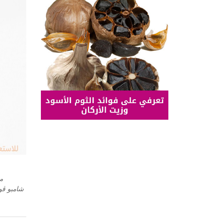
مد
شامبو ڤو