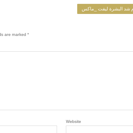
 شد البشرة ليفت _ماكس
lds are marked
*
Website