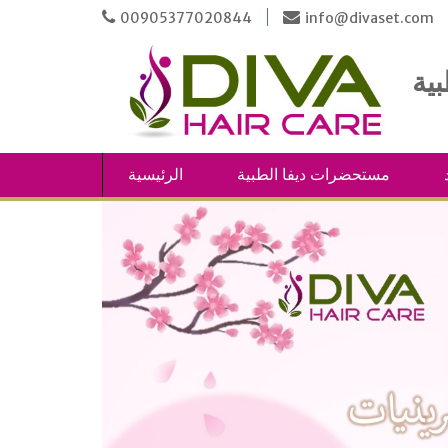
Skip
00905377020844
info@divaset.com
to
content
مستحضرات ديفا الطبية
الرئيسية