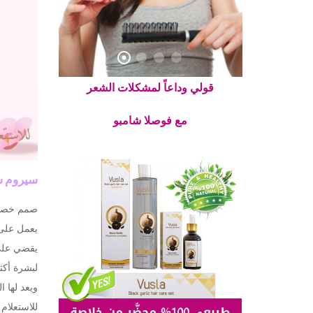
قولي وداعاً لمشكلات الشعر
مع فوصلا شامبو
سيروم ش
صمم خصيصا
يعمل على 
يقضي على 
لبشرة أكث
ويعد لها 
للاستعلام