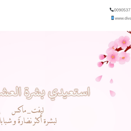
0090537
www.div