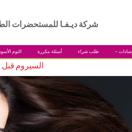
شركة ديـفـا للمستحضرات الطبية
رشادات
طلب شراء
أسئلة مكررة
الثوم الأسود
السيروم قبل ا